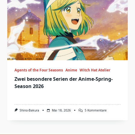
Agents of the Four Seasons
Anime
Witch Hat Atelier
Zwei besondere Serien der Anime-Spring-
Season 2026
Zu
Shino-Bakura
Mai 18, 2026
5 Kommentare
Zwei
Besondere
Serien
Der
Anime-