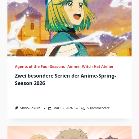
Agents of the Four Seasons
Anime
Witch Hat Atelier
Zwei besondere Serien der Anime-Spring-
Season 2026
Zu
Shino-Bakura
Mai 18, 2026
5 Kommentare
Zwei
Besondere
Serien
Der
Anime-
Spring-