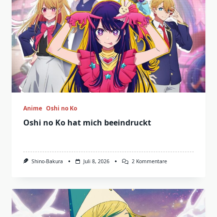
Anime
Oshi no Ko
Oshi no Ko hat mich beeindruckt
Zu
Shino-Bakura
Juli 8, 2026
2 Kommentare
Oshi
No
Ko
Hat
Mich
Beeindruckt