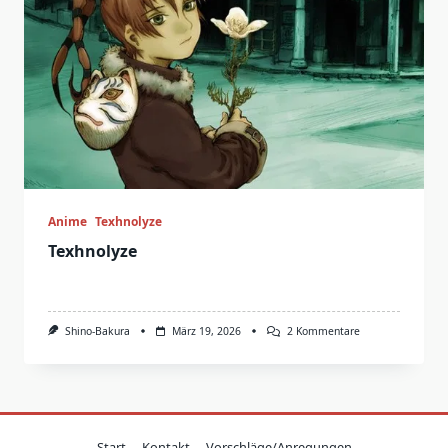
Anime
Texhnolyze
Texhnolyze
Zu
Shino-Bakura
März 19, 2026
2 Kommentare
Texhnolyze
Start
Kontakt
Vorschläge/Anregungen